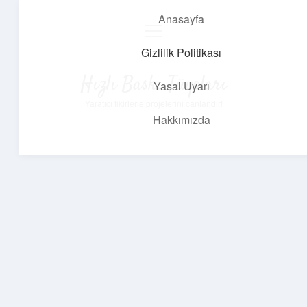
Anasayfa
menüyü
aç
Gizlilik Politikası
Hızlı Baskı Tüyoları
Yasal Uyarı
Yaratıcı fikirlerle projelerini canlandır!
Hakkımızda