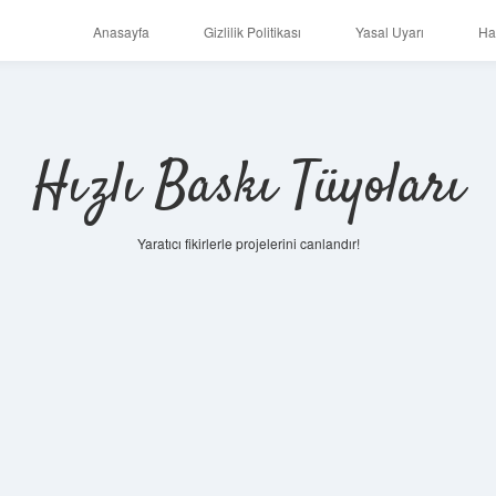
Anasayfa
Gizlilik Politikası
Yasal Uyarı
Ha
Hızlı Baskı Tüyoları
Yaratıcı fikirlerle projelerini canlandır!