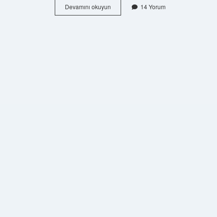
Ne
Devamını okuyun
14 Yorum
Kadar
Sürede
10
Kilo
Verilir