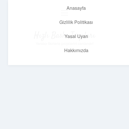
Anasayfa
menüyü
aç
Gizlilik Politikası
Hızlı Baskı Tüyoları
Yasal Uyarı
Yaratıcı fikirlerle projelerini canlandır!
Hakkımızda