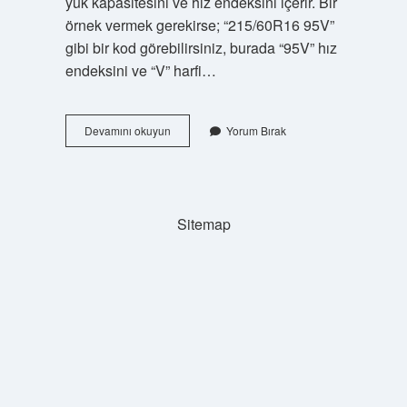
yük kapasitesini ve hız endeksini içerir. Bir
örnek vermek gerekirse; “215/60R16 95V”
gibi bir kod görebilirsiniz, burada “95V” hız
endeksini ve “V” harfi…
94
Devamını okuyun
Yorum Bırak
Y
Lastik
Ne
Demek
Sitemap