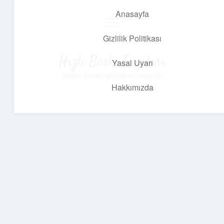
Anasayfa
menüyü
aç
Gizlilik Politikası
Hızlı Baskı Tüyoları
Yasal Uyarı
Yaratıcı fikirlerle projelerini canlandır!
Hakkımızda