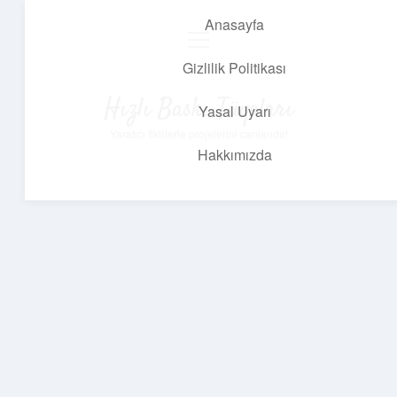
Anasayfa
menüyü
aç
Gizlilik Politikası
Hızlı Baskı Tüyoları
Yasal Uyarı
Yaratıcı fikirlerle projelerini canlandır!
Hakkımızda