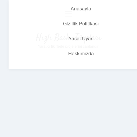
Anasayfa
menüyü
aç
Gizlilik Politikası
Hızlı Baskı Tüyoları
Yasal Uyarı
Yaratıcı fikirlerle projelerini canlandır!
Hakkımızda