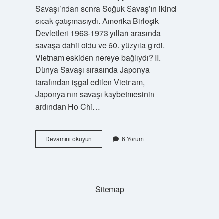
Savaşı’ndan sonra Soğuk Savaş’ın ikinci
sıcak çatışmasıydı. Amerika Birleşik
Devletleri 1963-1973 yılları arasında
savaşa dahil oldu ve 60. yüzyıla girdi.
Vietnam eskiden nereye bağlıydı? II.
Dünya Savaşı sırasında Japonya
tarafından işgal edilen Vietnam,
Japonya’nın savaşı kaybetmesinin
ardından Ho Chi…
Vietnam
Devamını okuyun
6 Yorum
Ne
Zaman
Ikiye
Bölündü
Sitemap