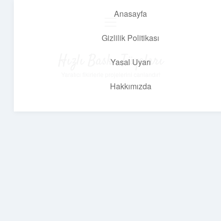
Anasayfa
menüyü
aç
Gizlilik Politikası
Hızlı Baskı Tüyoları
Yasal Uyarı
Yaratıcı fikirlerle projelerini canlandır!
Hakkımızda