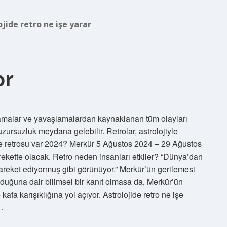
ojide retro ne işe yarar
or
amalar ve yavaşlamalardan kaynaklanan tüm olayları
uzursuzluk meydana gelebilir. Retrolar, astrolojiyle
 ne retrosu var 2024? Merkür 5 Ağustos 2024 – 29 Ağustos
arekette olacak. Retro neden insanları etkiler? “Dünya’dan
reket ediyormuş gibi görünüyor.” Merkür’ün gerilemesi
olduğuna dair bilimsel bir kanıt olmasa da, Merkür’ün
kafa karışıklığına yol açıyor. Astrolojide retro ne işe
…