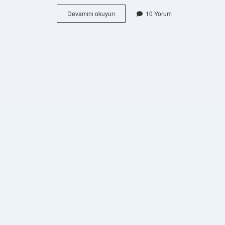
Retro
Devamını okuyun
10 Yorum
Da
Ne
Oluyor