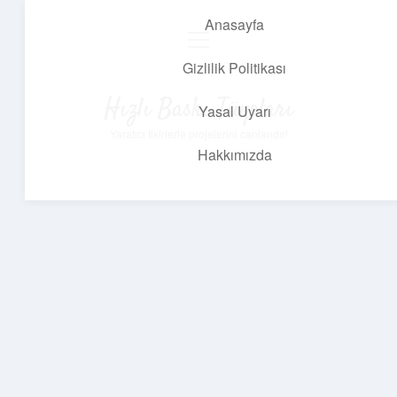
Anasayfa
menüyü
aç
Gizlilik Politikası
Hızlı Baskı Tüyoları
Yasal Uyarı
Yaratıcı fikirlerle projelerini canlandır!
Hakkımızda