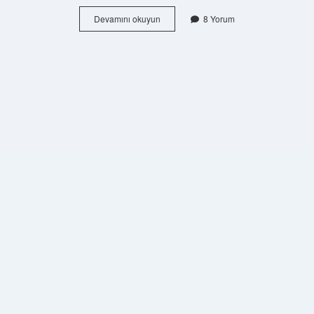
Bakım
Devamını okuyun
8 Yorum
Kavramının
Özellikleri
Nelerdir