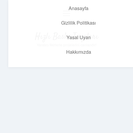
Anasayfa
menüyü
aç
Gizlilik Politikası
Hızlı Baskı Tüyoları
Yasal Uyarı
Yaratıcı fikirlerle projelerini canlandır!
Hakkımızda