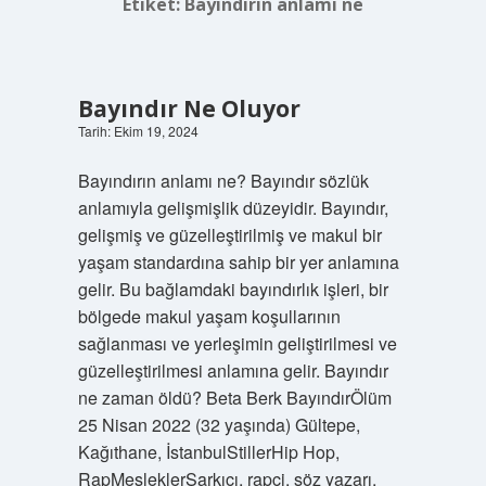
Etiket:
Bayındırın anlamı ne
Bayındır Ne Oluyor
Tarih: Ekim 19, 2024
Bayındırın anlamı ne? Bayındır sözlük
anlamıyla gelişmişlik düzeyidir. Bayındır,
gelişmiş ve güzelleştirilmiş ve makul bir
yaşam standardına sahip bir yer anlamına
gelir. Bu bağlamdaki bayındırlık işleri, bir
bölgede makul yaşam koşullarının
sağlanması ve yerleşimin geliştirilmesi ve
güzelleştirilmesi anlamına gelir. Bayındır
ne zaman öldü? Beta Berk BayındırÖlüm
25 Nisan 2022 (32 yaşında) Gültepe,
Kağıthane, İstanbulStillerHip Hop,
RapMesleklerŞarkıcı, rapçi, söz yazarı,