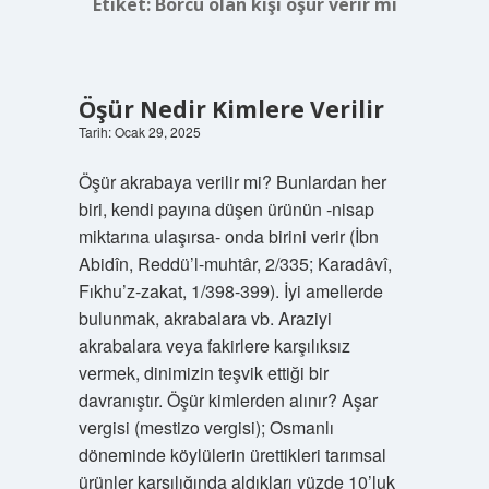
Etiket:
Borcu olan kişi öşür verir mi
Öşür Nedir Kimlere Verilir
Tarih: Ocak 29, 2025
Öşür akrabaya verilir mi? Bunlardan her
biri, kendi payına düşen ürünün -nisap
miktarına ulaşırsa- onda birini verir (İbn
Abidîn, Reddü’l-muhtâr, 2/335; Karadâvî,
Fıkhu’z-zakat, 1/398-399). İyi amellerde
bulunmak, akrabalara vb. Araziyi
akrabalara veya fakirlere karşılıksız
vermek, dinimizin teşvik ettiği bir
davranıştır. Öşür kimlerden alınır? Aşar
vergisi (mestizo vergisi); Osmanlı
döneminde köylülerin ürettikleri tarımsal
ürünler karşılığında aldıkları yüzde 10’luk