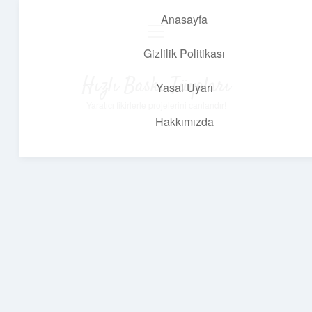
Anasayfa
menüyü
aç
Gizlilik Politikası
Hızlı Baskı Tüyoları
Yasal Uyarı
Yaratıcı fikirlerle projelerini canlandır!
Hakkımızda