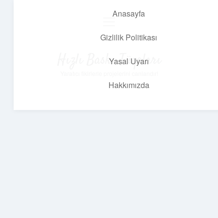
Anasayfa
menüyü
aç
Gizlilik Politikası
Hızlı Baskı Tüyoları
Yasal Uyarı
Yaratıcı fikirlerle projelerini canlandır!
Hakkımızda