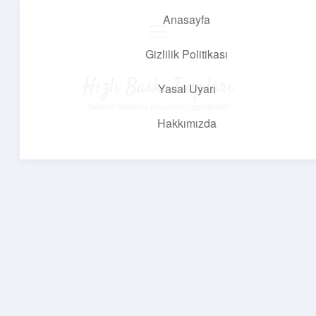
Anasayfa
menüyü
aç
Gizlilik Politikası
Hızlı Baskı Tüyoları
Yasal Uyarı
Yaratıcı fikirlerle projelerini canlandır!
Hakkımızda