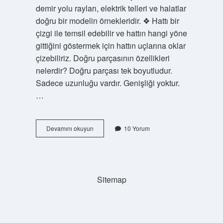
demir yolu rayları, elektrik telleri ve halatlar
doğru bir modelin örnekleridir. ❖ Hattı bir
çizgi ile temsil edebilir ve hattın hangi yöne
gittiğini göstermek için hattın uçlarına oklar
çizebiliriz. Doğru parçasının özellikleri
nelerdir? Doğru parçası tek boyutludur.
Sadece uzunluğu vardır. Genişliği yoktur.
…
Doğru
Devamını okuyun
10 Yorum
Modeline
3
Örnek
Verebilir
Misin
Sitemap