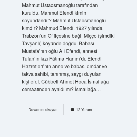
Mahmut Ustaosmanoğlu tarafından
kuruldu. Mahmut Efendi kimin
soyundandır? Mahmut Ustaosmanoğlu
kimdir? Mahmud Efendi, 1927 yılında
Trabzon’un Of ilçesine bağlı Miçço (şimdiki
Tavşanlı) köyünde doğdu. Babası
Mustafa’nın oğlu Ali Efendi, annesi
Tufan’ın kızı Fâtıma Hanım’dı. Efendi
Hazretleri’nin anne ve babası dindar ve
takva sahibi, tanınmış, saygı duyulan
kişilerdi. Cübbeli Ahmet Hoca İsmailağa
cemaatinden ayrıldı mı? İsmailağa…
İSmailağa
Devamını okuyun
12 Yorum
Cemaati
Ve
Mahmut
Efendi
Cemaati