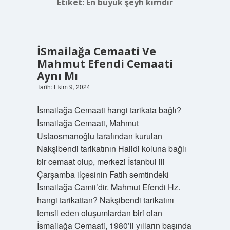
Etiket:
En büyük şeyh kimdir
İSmailağa Cemaati Ve
Mahmut Efendi Cemaati
Aynı Mı
Tarih: Ekim 9, 2024
İsmailağa Cemaati hangi tarikata bağlı?
İsmailağa Cemaati, Mahmut
Ustaosmanoğlu tarafından kurulan
Nakşibendi tarikatının Halidi koluna bağlı
bir cemaat olup, merkezi İstanbul ili
Çarşamba ilçesinin Fatih semtindeki
İsmailağa Camii’dir. Mahmut Efendi Hz.
hangi tarikattan? Nakşibendi tarikatını
temsil eden oluşumlardan biri olan
İsmailağa Cemaati, 1980’li yılların başında