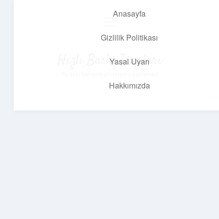
Anasayfa
menüyü
aç
Gizlilik Politikası
Hızlı Baskı Tüyoları
Yasal Uyarı
Yaratıcı fikirlerle projelerini canlandır!
Hakkımızda