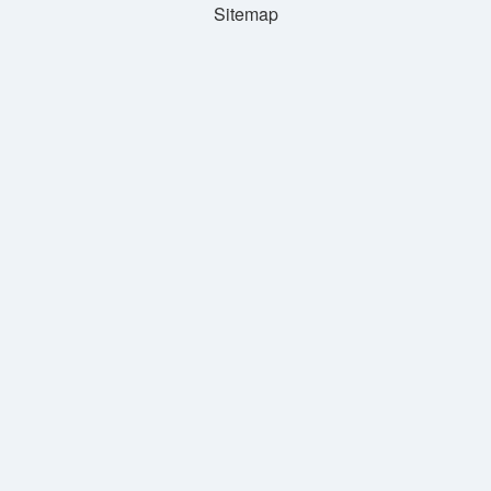
Sitemap
Aynı
Mı