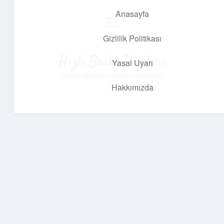
Anasayfa
menüyü
aç
Gizlilik Politikası
Hızlı Baskı Tüyoları
Yasal Uyarı
Yaratıcı fikirlerle projelerini canlandır!
Hakkımızda