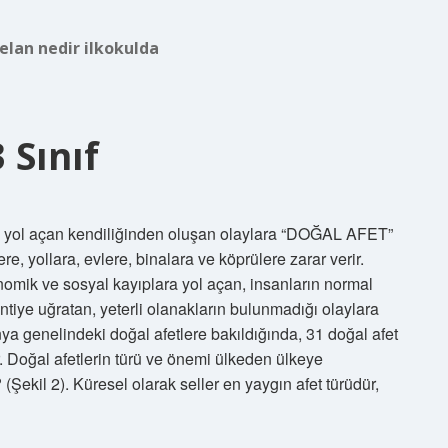
elan nedir ilkokulda
 Sınıf
a yol açan kendiliğinden oluşan olaylara “DOĞAL AFET”
ere, yollara, evlere, binalara ve köprülere zarar verir.
konomik ve sosyal kayıplara yol açan, insanların normal
intiye uğratan, yeterli olanakların bulunmadığı olaylara
nya genelindeki doğal afetlere bakıldığında, 31 doğal afet
r. Doğal afetlerin türü ve önemi ülkeden ülkeye
(Şekil 2). Küresel olarak seller en yaygın afet türüdür,