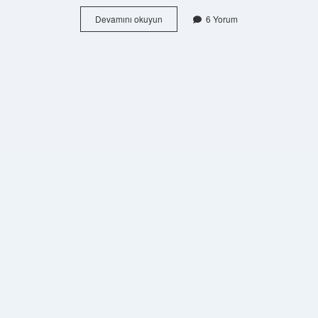
Doğal
Devamını okuyun
6 Yorum
Afet
Nedir
3
Sınıf