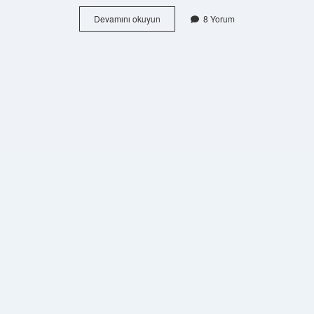
Neden
Devamını okuyun
8 Yorum
Midrange