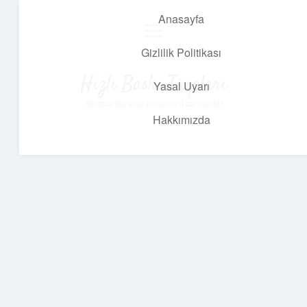
Anasayfa
menüyü
aç
Gizlilik Politikası
Hızlı Baskı Tüyoları
Yasal Uyarı
Yaratıcı fikirlerle projelerini canlandır!
Hakkımızda