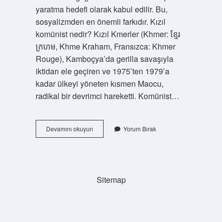
yaratma hedefi olarak kabul edilir. Bu,
sosyalizmden en önemli farkıdır. Kızıl
komünist nedir? Kızıl Kmerler (Khmer: ខ្មែរ
ក្រហម, Khme Kraham, Fransızca: Khmer
Rouge), Kamboçya’da gerilla savaşıyla
iktidarı ele geçiren ve 1975’ten 1979’a
kadar ülkeyi yöneten kısmen Maocu,
radikal bir devrimci hareketti. Komünist…
Komünizm
Devamını okuyun
Yorum Bırak
Karşıtlığı
Nedir
Sitemap