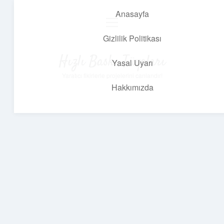
Anasayfa
menüyü
aç
Gizlilik Politikası
Hızlı Baskı Tüyoları
Yasal Uyarı
Yaratıcı fikirlerle projelerini canlandır!
Hakkımızda