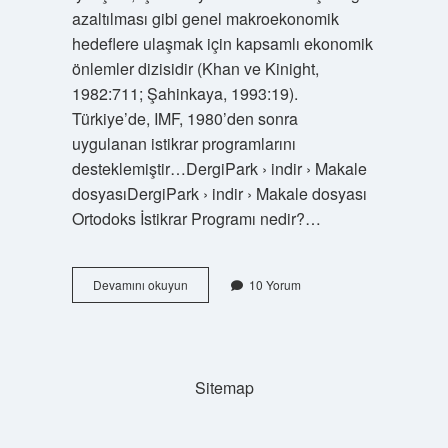
azaltılması gibi genel makroekonomik
hedeflere ulaşmak için kapsamlı ekonomik
önlemler dizisidir (Khan ve Kinight,
1982:711; Şahinkaya, 1993:19).
Türkiye’de, IMF, 1980’den sonra
uygulanan istikrar programlarını
desteklemiştir…DergiPark › indir › Makale
dosyasıDergiPark › indir › Makale dosyası
Ortodoks İstikrar Programı nedir?…
İStikrar
Devamını okuyun
10 Yorum
Programı
Nedir
Sitemap