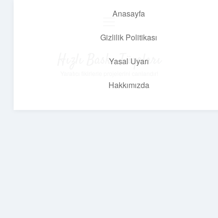
Anasayfa
menüyü
aç
Gizlilik Politikası
Hızlı Baskı Tüyoları
Yasal Uyarı
Yaratıcı fikirlerle projelerini canlandır!
Hakkımızda