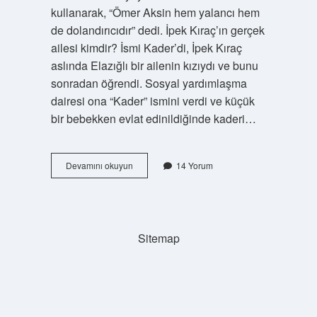
kullanarak, “Ömer Aksin hem yalancı hem
de dolandırıcıdır” dedi. İpek Kıraç’ın gerçek
ailesi kimdir? İsmi Kader’di, İpek Kıraç
aslında Elazığlı bir ailenin kızıydı ve bunu
sonradan öğrendi. Sosyal yardımlaşma
dairesi ona “Kader” ismini verdi ve küçük
bir bebekken evlat edinildiğinde kaderi…
Ipek
Devamını okuyun
14 Yorum
Tek
Oğlunun
Babası
Kimdir
Sitemap