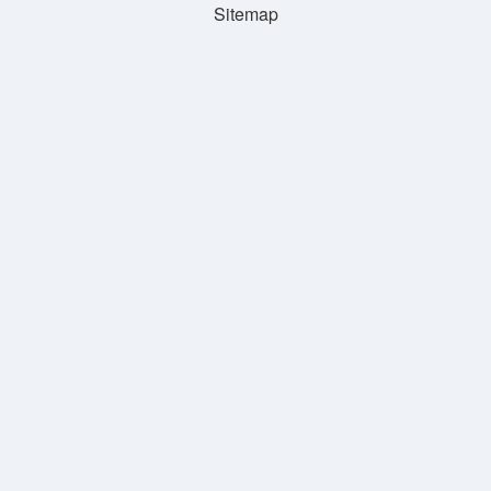
Sitemap
Aynı
Mı