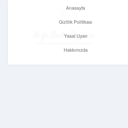
Anasayfa
menüyü
aç
Gizlilik Politikası
Hızlı Baskı Tüyoları
Yasal Uyarı
Yaratıcı fikirlerle projelerini canlandır!
Hakkımızda