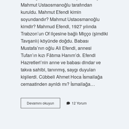
Mahmut Ustaosmanoğlu tarafından
kuruldu. Mahmut Efendi kimin
soyundandır? Mahmut Ustaosmanoğlu
kimdir? Mahmud Efendi, 1927 yılında
Trabzon’un Of ilçesine bağlı Miçço (şimdiki
Tavşanlı) köyünde doğdu. Babası
Mustafa’nın oğlu Ali Efendi, annesi
Tufan’ın kızı Fâtıma Hanım’dı. Efendi
Hazretleri’nin anne ve babası dindar ve
takva sahibi, tanınmış, saygı duyulan
kişilerdi. Cübbeli Ahmet Hoca İsmailağa
cemaatinden ayrıldı mı? İsmailağa…
İSmailağa
Devamını okuyun
12 Yorum
Cemaati
Ve
Mahmut
Efendi
Cemaati