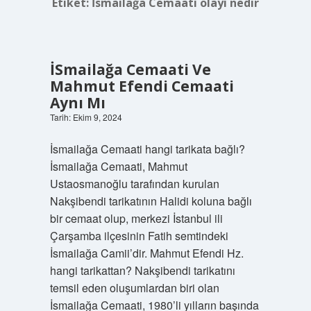
Etiket:
İsmailağa Cemaati olayı nedir
İSmailağa Cemaati Ve
Mahmut Efendi Cemaati
Aynı Mı
Tarih: Ekim 9, 2024
İsmailağa Cemaati hangi tarikata bağlı?
İsmailağa Cemaati, Mahmut
Ustaosmanoğlu tarafından kurulan
Nakşibendi tarikatının Halidi koluna bağlı
bir cemaat olup, merkezi İstanbul ili
Çarşamba ilçesinin Fatih semtindeki
İsmailağa Camii’dir. Mahmut Efendi Hz.
hangi tarikattan? Nakşibendi tarikatını
temsil eden oluşumlardan biri olan
İsmailağa Cemaati, 1980’li yılların başında