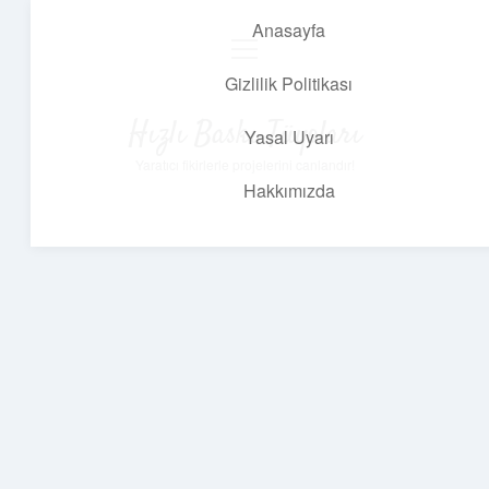
Anasayfa
menüyü
aç
Gizlilik Politikası
Hızlı Baskı Tüyoları
Yasal Uyarı
Yaratıcı fikirlerle projelerini canlandır!
Hakkımızda