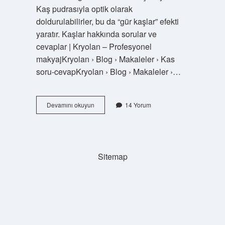
Kaş pudrasıyla optik olarak
doldurulabilirler, bu da “gür kaşlar” efekti
yaratır. Kaşlar hakkında sorular ve
cevaplar | Kryolan – Profesyonel
makyajKryolan › Blog › Makaleler › Kas
soru-cevapKryolan › Blog › Makaleler ›…
Büyük
Devamını okuyun
14 Yorum
Göze
Hangi
Kaş
Şekli
Verilir
Sitemap