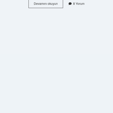
Sac
Devamını okuyun
8 Yorum
Kavurma
Neden
Yapılır