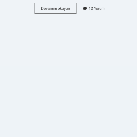
Devletin
Devamını okuyun
12 Yorum
Dini
Islamdır
Kaçıncı
Madde