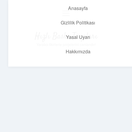
Anasayfa
menüyü
aç
Gizlilik Politikası
Hızlı Baskı Tüyoları
Yasal Uyarı
Yaratıcı fikirlerle projelerini canlandır!
Hakkımızda