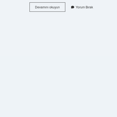
Yüksek
Devamını okuyun
Yorum Bırak
Hızda
Klima
Açılır
Mı