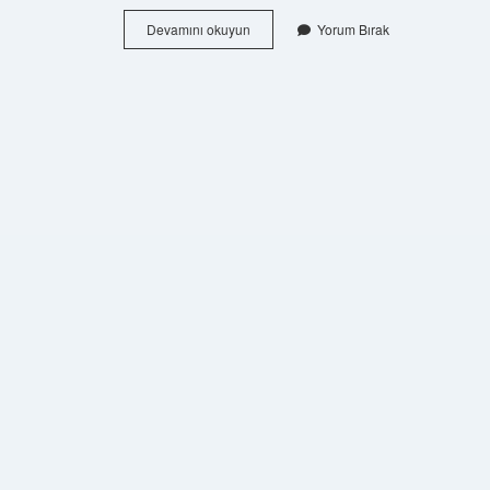
Konteyner
Devamını okuyun
Yorum Bırak
Tabanına
Ne
Döşenir