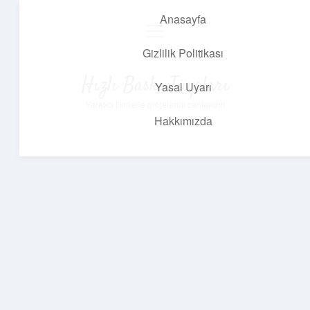
Anasayfa
menüyü
aç
Gizlilik Politikası
Hızlı Baskı Tüyoları
Yasal Uyarı
Yaratıcı fikirlerle projelerini canlandır!
Hakkımızda