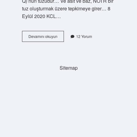
Q)’nun tuzudur… Ve asit ve baz, NÖTR bir
tuz oluşturmak üzere tepkimeye girer… 8
Eylül 2020 KCL…
Nh4Cl
Devamını okuyun
12 Yorum
Zayıf
Asit
Mi
Baz
Mı
Sitemap