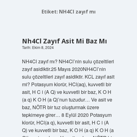
Etiket:
NH4Cl zayıf mı
Nh4Cl Zayıf Asit Mi Baz Mı
Tarih: Ekim 8, 2024
NH4Cl zayıf mı? NH4Cl’nin sulu çözeltileri
zayıf asidiktir.25 Mayıs 2020NH4Cl’nin
sulu çözeltileri zayıf asidiktir. KCL zayıf asit
mi? Potasyum klorür, HCl(aq), kuvvetli bir
asit, H C i (A Q) ve kuvvetli bir baz, K O H
(a q) K O H (a Q)’nun tuzudur… Ve asit ve
baz, NÖTR bir tuz oluşturmak üzere
tepkimeye girer… 8 Eylül 2020 Potasyum
klorür, HCl(a q), kuvvetli bir asit, H C i (A
Q) ve kuvvetli bir baz, K O H (a q) K O H (a