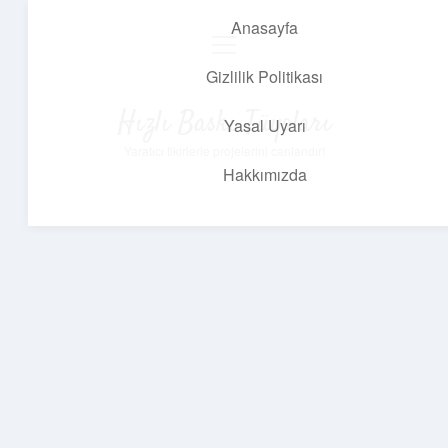
Anasayfa
menüyü
aç
Gizlilik Politikası
Hızlı Baskı Tüyoları
Yasal Uyarı
Yaratıcı fikirlerle projelerini canlandır!
Hakkımızda