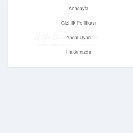
Anasayfa
menüyü
aç
Gizlilik Politikası
Hızlı Baskı Tüyoları
Yasal Uyarı
Yaratıcı fikirlerle projelerini canlandır!
Hakkımızda