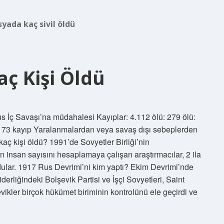
syada kaç sivil öldü
ç Kişi Öldü
us İç Savaşı’na müdahalesi Kayıplar: 4.112 ölü: 279 ölü:
ü 173 kayıp Yaralanmalardan veya savaş dışı sebeplerden
kaç kişi öldü? 1991’de Sovyetler Birliği’nin
insan sayısını hesaplamaya çalışan araştırmacılar, 2 ila
ular. 1917 Rus Devrimi’ni kim yaptı? Ekim Devrimi’nde
erliğindeki Bolşevik Partisi ve İşçi Sovyetleri, Saint
vikler birçok hükümet biriminin kontrolünü ele geçirdi ve