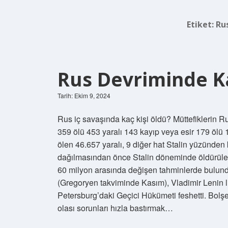
Etiket:
Ru
Rus Devriminde Ka
Tarih: Ekim 9, 2024
Rus iç savaşında kaç kişi öldü? Müttefiklerin R
359 ölü 453 yaralı 143 kayıp veya esir 179 öl
ölen 46.657 yaralı, 9 diğer hat Stalin yüzünden 
dağılmasından önce Stalin döneminde öldürülen 
60 milyon arasında değişen tahminlerde bulund
(Gregoryen takviminde Kasım), Vladimir Lenin lid
Petersburg’daki Geçici Hükümeti feshetti. Bolşe
olası sorunları hızla bastırmak…