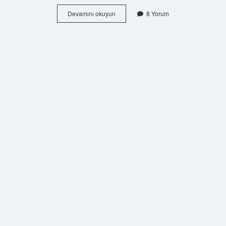
Rus
Devamını okuyun
8 Yorum
Devriminde
Kaç
Kişi
Öldü