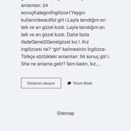
anlamları: 24
sonuçKategoriİngilizce1Yaygın
kullanımbeautiful girl i.Layla tanıdığım en
tatlı ve en güzel kızdı. Layla tanıdığım en
tatlı ve en güzel kızdı. Daha fazla
ifadeGenel2Genelgüzel kız i. Kız
ingilizcesi ne? “girl” kelimesinin İngilizce-
Türkçe sözlükteki anlamları: 56 sonuç girl i.
She ne anlama gelir? İsim kadın, kız,…
Kızın
Devamını okuyun
Yorum Bırak
Ingilizcesi
Ne
Demektir
Sitemap