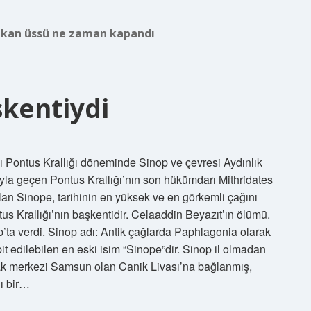
ikan üssü ne zaman kapandı
kentiydi
ğı Pontus Krallığı döneminde Sinop ve çevresi Aydınlık
yla geçen Pontus Krallığı’nın son hükümdarı Mithridates
an Sinope, tarihinin en yüksek ve en görkemli çağını
s Krallığı’nın başkentidir. Celaaddin Beyazıt’ın ölümü.
p’ta verdi. Sinop adı: Antik çağlarda Paphlagonia olarak
t edilebilen en eski isim “Sinope”dir. Sinop il olmadan
arak merkezi Samsun olan Canik Livası’na bağlanmış,
ı bir…