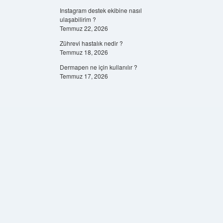
Instagram destek ekibine nasıl
ulaşabilirim ?
Temmuz 22, 2026
Zührevi hastalık nedir ?
Temmuz 18, 2026
Dermapen ne için kullanılır ?
Temmuz 17, 2026