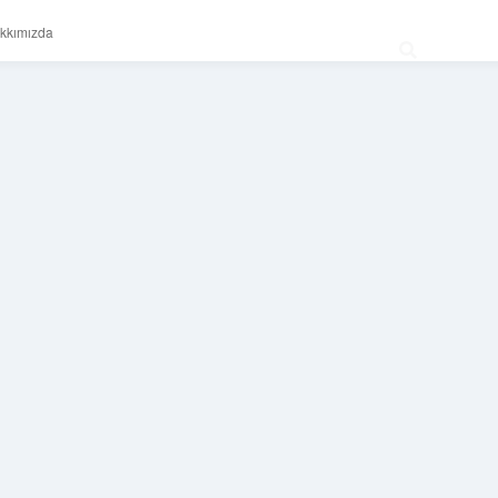
kkımızda
Sidebar
betexper güncel g