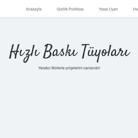
Anasayfa
Gizlilik Politikası
Yasal Uyarı
Ha
Hızlı Baskı Tüyoları
Yaratıcı fikirlerle projelerini canlandır!