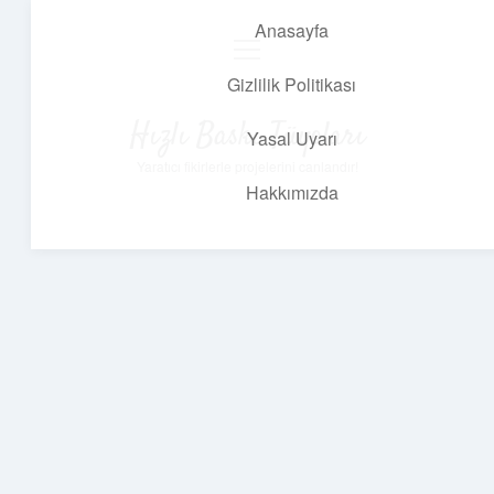
Anasayfa
menüyü
aç
Gizlilik Politikası
Hızlı Baskı Tüyoları
Yasal Uyarı
Yaratıcı fikirlerle projelerini canlandır!
Hakkımızda