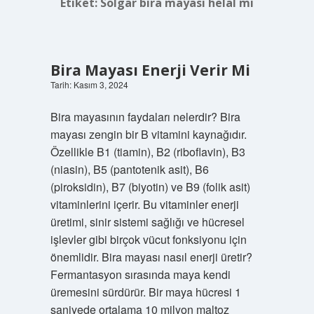
Etiket:
Solgar bira mayası helal mi
Bira Mayası Enerji Verir Mi
Tarih: Kasım 3, 2024
Bira mayasının faydaları nelerdir? Bira
mayası zengin bir B vitamini kaynağıdır.
Özellikle B1 (tiamin), B2 (riboflavin), B3
(niasin), B5 (pantotenik asit), B6 ​​​​
(piroksidin), B7 (biyotin) ve B9 (folik asit)
vitaminlerini içerir. Bu vitaminler enerji
üretimi, sinir sistemi sağlığı ve hücresel
işlevler gibi birçok vücut fonksiyonu için
önemlidir. Bira mayası nasıl enerji üretir?
Fermantasyon sırasında maya kendi
üremesini sürdürür. Bir maya hücresi 1
saniyede ortalama 10 milyon maltoz