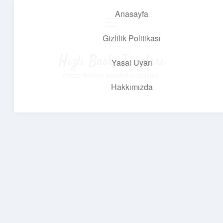
Anasayfa
menüyü
aç
Gizlilik Politikası
Hızlı Baskı Tüyoları
Yasal Uyarı
Yaratıcı fikirlerle projelerini canlandır!
Hakkımızda