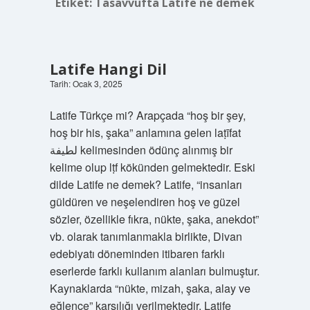
Etiket:
Tasavvufta Latife ne demek
Latife Hangi Dil
Tarih: Ocak 3, 2025
Latife Türkçe mi? Arapçada “hoş bir şey,
hoş bir his, şaka” anlamına gelen laṭīfat
لطيفة kelimesinden ödünç alınmış bir
kelime olup lṭf kökünden gelmektedir. Eski
dilde Latife ne demek? Latife, “insanları
güldüren ve neşelendiren hoş ve güzel
sözler, özellikle fıkra, nükte, şaka, anekdot”
vb. olarak tanımlanmakla birlikte, Divan
edebiyatı döneminden itibaren farklı
eserlerde farklı kullanım alanları bulmuştur.
Kaynaklarda “nükte, mizah, şaka, alay ve
eğlence” karşılığı verilmektedir. Latife