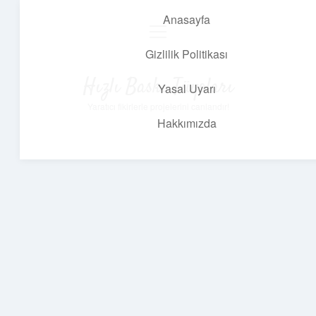
Anasayfa
menüyü
aç
Gizlilik Politikası
Hızlı Baskı Tüyoları
Yasal Uyarı
Yaratıcı fikirlerle projelerini canlandır!
Hakkımızda