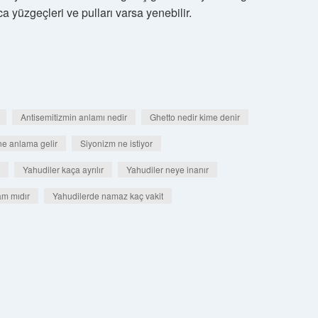
a yüzgeçleri ve pulları varsa yenebilir.
Antisemitizmin anlamı nedir
Ghetto nedir kime denir
ne anlama gelir
Siyonizm ne istiyor
Yahudiler kaça ayrılır
Yahudiler neye inanır
am mıdır
Yahudilerde namaz kaç vakit