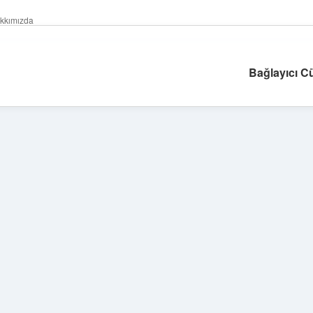
kkımızda
Bağlayıcı 
Sidebar
betexper güncel