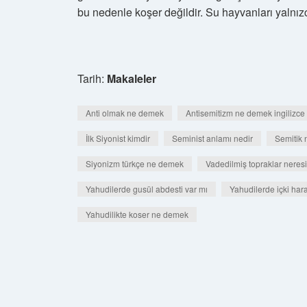
bu nedenle koşer değildir. Su hayvanları yalnızc
Tarih:
Makaleler
Anti olmak ne demek
Antisemitizm ne demek ingilizce
İlk Siyonist kimdir
Seminist anlamı nedir
Semitik 
Siyonizm türkçe ne demek
Vadedilmiş topraklar neresi
Yahudilerde gusül abdesti var mı
Yahudilerde içki har
Yahudilikte koser ne demek