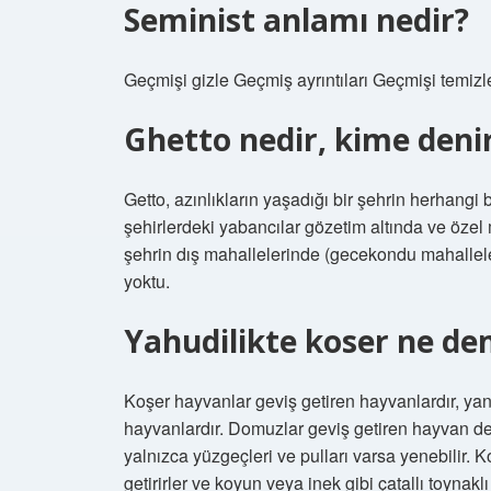
Seminist anlamı nedir?
Geçmişi gizle Geçmiş ayrıntıları Geçmişi temizl
Ghetto nedir, kime deni
Getto, azınlıkların yaşadığı bir şehrin herhangi 
şehirlerdeki yabancılar gözetim altında ve öze
şehrin dış mahallelerinde (gecekondu mahalleleri
yoktu.
Yahudilikte koser ne d
Koşer hayvanlar geviş getiren hayvanlardır, yani 
hayvanlardır. Domuzlar geviş getiren hayvan değ
yalnızca yüzgeçleri ve pulları varsa yenebilir. 
getirirler ve koyun veya inek gibi çatallı toynak