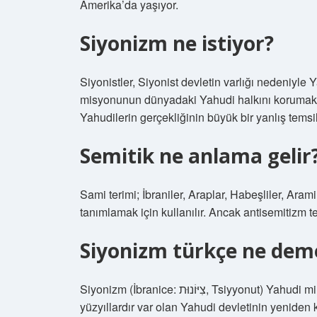
Amerika’da yaşıyor.
Siyonizm ne istiyor?
Siyonistler, Siyonist devletin varlığı nedeniyl
misyonunun dünyadaki Yahudi halkını korumak o
Yahudilerin gerçekliğinin büyük bir yanlış tems
Semitik ne anlama gelir
Sami terimi; İbraniler, Araplar, Habeşliler, Ara
tanımlamak için kullanılır. Ancak antisemitizm te
Siyonizm türkçe ne dem
Siyonizm (İbranice: צִיּוֹנוּת, Tsiyyonut) Yahudi milliyetçiliğine dayanan, tarihi İsrail Toprakları’nda
yüzyıllardır var olan Yahudi devletinin yeniden