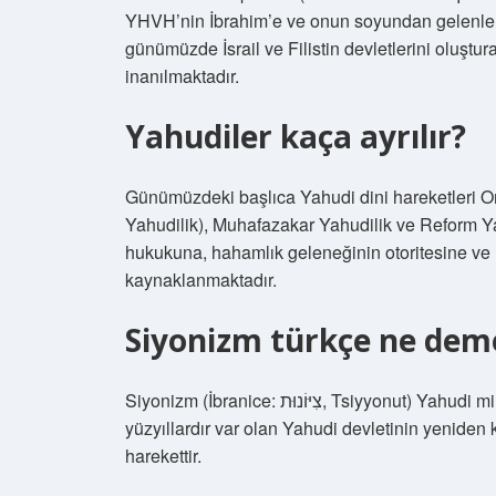
YHVH’nin İbrahim’e ve onun soyundan gelenlere v
günümüzde İsrail ve Filistin devletlerini oluşt
inanılmaktadır.
Yahudiler kaça ayrılır?
Günümüzdeki başlıca Yahudi dini hareketleri O
Yahudilik), Muhafazakar Yahudilik ve Reform Yah
hukukuna, hahamlık geleneğinin otoritesine ve İs
kaynaklanmaktadır.
Siyonizm türkçe ne dem
Siyonizm (İbranice: צִיּוֹנוּת, Tsiyyonut) Yahudi milliyetçiliğine dayanan, tarihi İsrail Toprakları’nda
yüzyıllardır var olan Yahudi devletinin yeniden
harekettir.