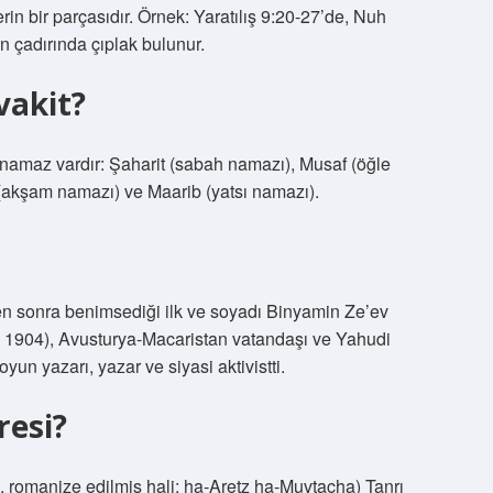
erin bir parçasıdır. Örnek: Yaratılış 9:20-27’de, Nuh
n çadırında çıplak bulunur.
vakit?
namaz vardır: Şaharit (sabah namazı), Musaf (öğle
 (akşam namazı) ve Maarib (yatsı namazı).
un yazarı, yazar ve siyasi aktivistti.
resi?