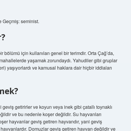
e Geçmiş: seminist.
r?
bir bölümü için kullanılan genel bir terimdir. Orta Çağ’da,
l mahallelerde yaşamak zorundaydı. Yahudiler gibi gruplar
) yaşıyorlardı ve kamusal haklara dair hiçbir iddiaları
emek?
geviş getirirler ve koyun veya inek gibi çatallı toynaklı
ildir ve bu nedenle koşer değildir. Su hayvanları
Koşer hayvanlar geviş getiren hayvandır, yani geviş
lı hayvanlardır. Domuzlar geviş getiren hayvan değildir ve