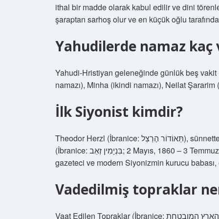
ithal bir madde olarak kabul edilir ve dini törenl
şaraptan sarhoş olur ve en küçük oğlu tarafında
Yahudilerde namaz kaç 
Yahudi-Hristiyan geleneğinde günlük beş vakit 
namazı), Minha (ikindi namazı), Neilat Şararim
İlk Siyonist kimdir?
Theodor Herzl (İbranice: תֵּאוֹדוֹר הֶרְצְל‎), sünnetten sonra benimsediği ilk ve soyadı Binyamin Ze’ev
(İbranice: בִּנְיָמִין זְאֵב‎; 2 Mayıs, 1860 – 3 Temmuz 1904), Avusturya-Macaristan vatandaşı ve Yahudi
gazeteci ve modern Siyonizmin kurucu babası, oy
Vadedilmiş topraklar ne
Vaat Edilen Topraklar (İbranice: הארץ המובטחת‎, romanize edilmiş hali: ha-Aretz ha-Muvtacha) Tanrı