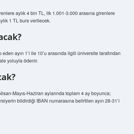
irenlere aylık 4 bin TL, ilk 1.001-3.000 arasına girenlere
aylık 1 TL burs verilecek.
acak?
ip eden ayın 1’i ile 10’u arasında ilgili üniversite tarafından
le yoluyla ödenir.
cak?
isan-Mayıs-Haziran aylarında toplam 4 ay boyunca;
iyerin bildirdiği IBAN numarasına belirtilen ayın 28-31’i