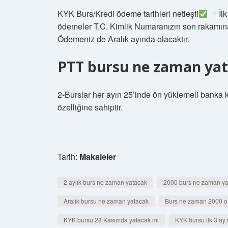
KYK Burs/Kredi ödeme tarihleri ​​netleşti
İl
ödemeler T.C. Kimlik Numaranızın son rakamına g
Ödemeniz de Aralık ayında olacaktır.
PTT bursu ne zaman ya
2-Burslar her ayın 25’inde ön yüklemeli banka ka
özelliğine sahiptir.
Tarih:
Makaleler
2 aylık burs ne zaman yatacak
2000 burs ne zaman ya
Aralık bursu ne zaman yatacak
Burs ne zaman 2000 o
KYK bursu 28 Kasımda yatacak mı
KYK bursu ilk 3 ay