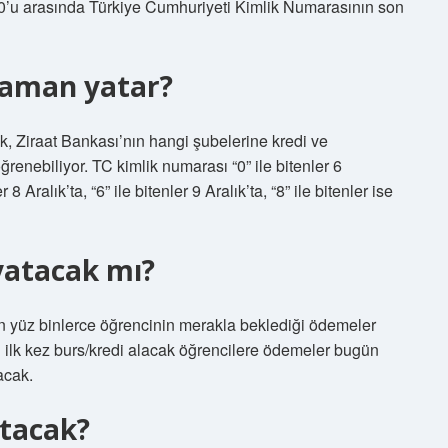
 10’u arasında Türkiye Cumhuriyeti Kimlik Numarasının son
zaman yatar?
ak, Ziraat Bankası’nın hangi şubelerine kredi ve
öğrenebiliyor. TC kimlik numarası “0” ile bitenler 6
er 8 Aralık’ta, “6” ile bitenler 9 Aralık’ta, “8” ile bitenler ise
yatacak mı?
n yüz binlerce öğrencinin merakla beklediği ödemeler
 ilk kez burs/kredi alacak öğrencilere ödemeler bugün
acak.
tacak?