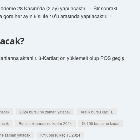
k ödeme 28 Kasım’da (2 ay) yapılacaktır.
Bir sonraki
öre her ayın 6’sı ile 10’u arasında yapılacaktır.
tacak?
rtlarına aktarılır. 3-Kartlar; ön yüklemeli olup POS geçiş
tacak
2024 bursu ne zaman yatacak
Aralik bursu kaç TL
lacak
Bursluluk parası ne kadar 2024
İlk 100 bursu ne kadar
 ne zaman yatacak
KYK bursu kaç TL 2024