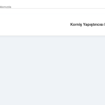
kkımızda
Korniş Yapıştırıcısı
Sidebar
betexper güncel