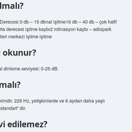
lmalı?
erecesi 0 db – 15 dbnal işitme16 db – 40 db – çok hafif
orta derecesi işitme kaybı2 rotinasyon kaybı – adiopark
leri merkezi işitme işitme
l okunur?
al dinleme seviyesi: 0-25 dB.
malı?
akimdir. 226 Hz, yetişkinlerde ve 6 aydan daha yaşlı
standart” dir.
vi edilemez?