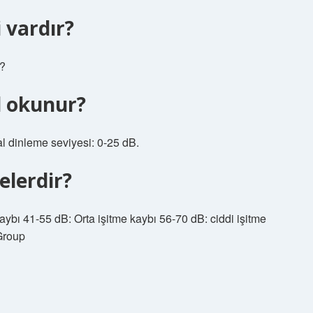
 vardır?
r?
l okunur?
al dinleme seviyesi: 0-25 dB.
elerdir?
aybı 41-55 dB: Orta işitme kaybı 56-70 dB: ciddi işitme
 Group