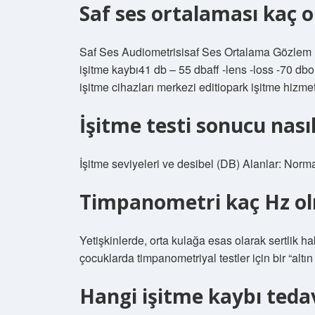
Saf ses ortalaması kaç o
Saf Ses Audiometrisisaf Ses Ortalama Gözlem D
işitme kaybı41 db – 55 dbaff -lens -loss -70 db
işitme cihazları merkezi editiopark işitme hizmet
İşitme testi sonucu nası
İşitme seviyeleri ve desibel (DB) Alanlar: Norm
Timpanometri kaç Hz ol
Yetişkinlerde, orta kulağa esas olarak sertlik h
çocuklarda timpanometriyal testler için bir “altın 
Hangi işitme kaybı teda