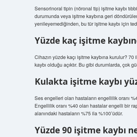
Sensorinoral tipin (nöronal tip) işitme kaybı tıbb
durumunda veya işitme kaybına geri döndürüleme
yenileyemediğinden, bu tür işitme kaybı için ted
Yüzde kaç işitme kaybınd
Cihazın yüzde kaçı işitme kaybına kurulur? 70 i
kaybı olduğu açıktır. Bu gibi durumlarda, çok güç
Kulakta işitme kaybı yüz
Ses engelleri olan hastaların engellilik oranı
Engellilik oranı %40 olan hastalar engelli bir rap
alanındaki hastaların %75 ila %100’üdür.
Yüzde 90 işitme kaybı n