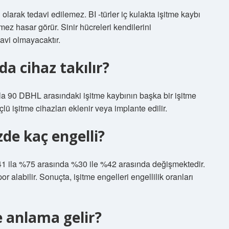
i olarak tedavi edilemez. BI -türler iç kulakta işitme kaybı
z hasar görür. Sinir hücreleri kendilerini
avi olmayacaktır.
a cihaz takılır?
la 90 DBHL arasındaki işitme kaybının başka bir işitme
lü işitme cihazları eklenir veya implante edilir.
de kaç engelli?
 %41 ila %75 arasında %30 ile %42 arasında değişmektedir.
or alabilir. Sonuçta, işitme engelleri engellilik oranları
e anlama gelir?