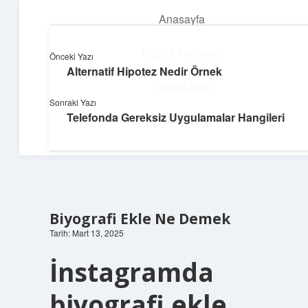
Anasayfa
menüyü
aç
Gizlilik Politikası
Önceki Yazı
Alternatif Hipotez Nedir Örnek
Hızlı Baskı Tüyoları
Yasal Uyarı
Sonraki Yazı
Yaratıcı fikirlerle projelerini canlandır!
Telefonda Gereksiz Uygulamalar Hangileri
Hakkımızda
Biyografi Ekle Ne Demek
Tarih: Mart 13, 2025
İnstagramda
biyografi ekle