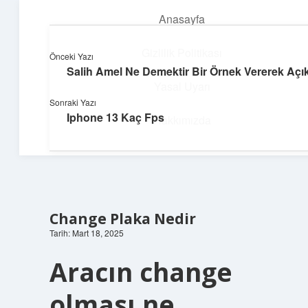
Anasayfa
menüyü
aç
Gizlilik Politikası
Önceki Yazı
Salih Amel Ne Demektir Bir Örnek Vererek Açık
Hızlı Baskı Tüyoları
Yasal Uyarı
Sonraki Yazı
Yaratıcı fikirlerle projelerini canlandır!
Iphone 13 Kaç Fps
Hakkımızda
Change Plaka Nedir
Tarih: Mart 18, 2025
Aracın change
olması ne