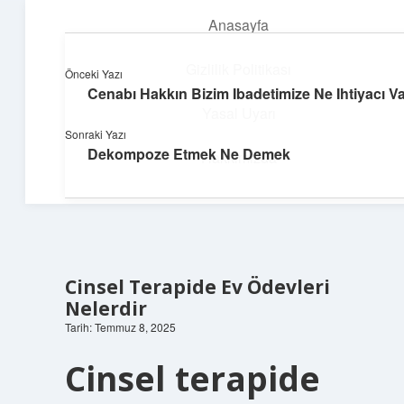
Anasayfa
menüyü
aç
Gizlilik Politikası
Önceki Yazı
Cenabı Hakkın Bizim Ibadetimize Ne Ihtiyacı V
Hızlı Baskı Tüyoları
Yasal Uyarı
Sonraki Yazı
Yaratıcı fikirlerle projelerini canlandır!
Dekompoze Etmek Ne Demek
Hakkımızda
Cinsel Terapide Ev Ödevleri
Nelerdir
Tarih: Temmuz 8, 2025
Cinsel terapide