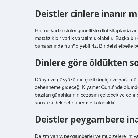
Deistler cinlere inanır m
Her ne kadar cinler genellikle dini kitaplarda an
metafizik bir varlık yaratılmış olabilir.” Başka bir d
buna aslında “ruh” diyebiliriz. Bir deist elbette b
Dinlere göre öldükten s
Dünya ve gökyüzünün şekli değişir ve yargı dün
cehenneme gideceği Kıyamet Günü’nde ölümd
bazıları günahlarının cezasını çekecek ve cenn
sonsuza dek cehennemde kalacaktır.
Deistler peygambere ina
Deizm vahiy, peygamberler ve mucizelere ihtiya