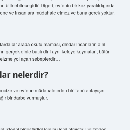
dan bilinebileceğidir. Diğeri, evrenin bir kez yaratıldığında
vrene ve insanlara müdahale etmez ve buna gerek yoktur.
ullarda bir arada okutulmaması, dindar insanların dini
rın gerçek dinle batılı dini aynı kefeye koymaları, bütün
 deizme yol açan sebeplerdir…
ar nelerdir?
, mucize ve evrene müdahale eden bir Tanrı anlayışını
ğır bir darbe vurmuştur.
lliklerini birleştirdiği için bu ismi almıştır. Deizmden