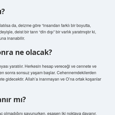
ı?
latılsa da, deizme göre “insandan farklı bir boyutta,
eyişle, deist bir tanrı “din dışı” bir varlık yaratmıştır ki,
una inanabilir.
onra ne olacak?
yası yaratılır. Herkesin hesap vereceği ve cennete ve
en sonra sonsuz yaşam başlar. Cehennemdekilerden
ete gidecektir. Allah’a inanmayan ve O’na ortak koşanlar
nır mı?
ç olmadığını savunurken, esasen iki noktaya dayanır.