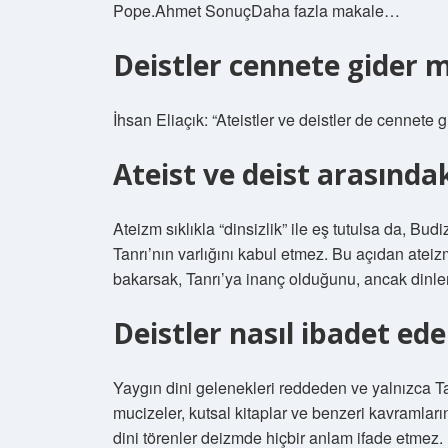
Pope.Ahmet SonuçDaha fazla makale…
Deistler cennete gider m
İhsan Eliaçık: “Ateistler ve deistler de cennete 
Ateist ve deist arasındak
Ateizm sıklıkla “dinsizlik” ile eş tutulsa da, Bud
Tanrı’nın varlığını kabul etmez. Bu açıdan ateiz
bakarsak, Tanrı’ya inanç olduğunu, ancak dinler
Deistler nasıl ibadet ede
Yaygın dini gelenekleri reddeden ve yalnızca Tan
mucizeler, kutsal kitaplar ve benzeri kavramların
dini törenler deizmde hiçbir anlam ifade etmez.