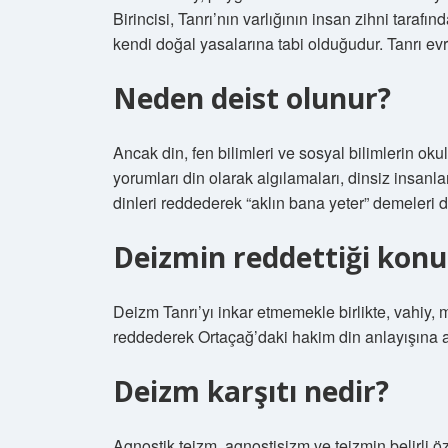
Birincisi, Tanrı’nın varlığının insan zihni tarafın
kendi doğal yasalarına tabi olduğudur. Tanrı e
Neden deist olunur?
Ancak din, fen bilimleri ve sosyal bilimlerin ok
yorumları din olarak algılamaları, dinsiz insanla
dinleri reddederek “aklın bana yeter” demeleri
Deizmin reddettiği konul
Deizm Tanrı’yı ​​inkar etmemekle birlikte, vahiy
reddederek Ortaçağ’daki hakim din anlayışına a
Deizm karşıtı nedir?
Agnostik teizm, agnostisizm ve teizmin belirli öze