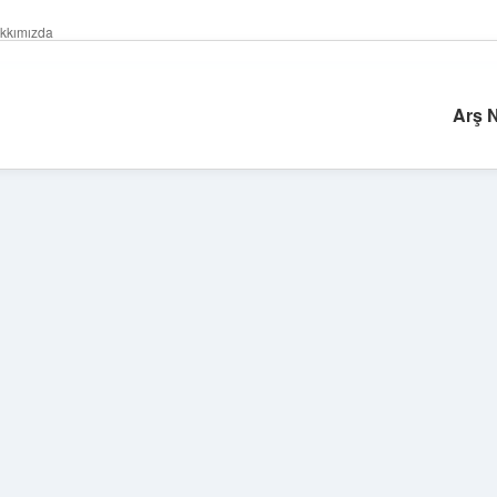
kkımızda
Arş 
Sidebar
betexper güncel