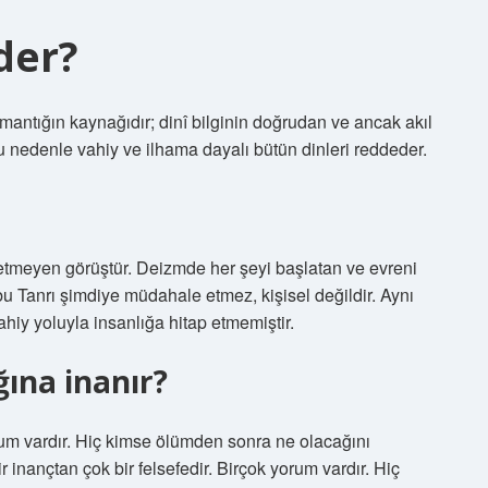
der?
e mantığın kaynağıdır; dinî bilginin doğrudan ve ancak akıl
bu nedenle vahiy ve ilhama dayalı bütün dinleri reddeder.
 etmeyen görüştür. Deizmde her şeyi başlatan ve evreni
 bu Tanrı şimdiye müdahale etmez, kişisel değildir. Aynı
iy yoluyla insanlığa hitap etmemiştir.
ğına inanır?
orum vardır. Hiç kimse ölümden sonra ne olacağını
nançtan çok bir felsefedir. Birçok yorum vardır. Hiç