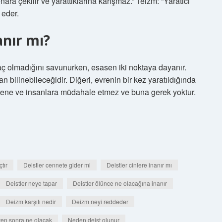
nara çekilir ve yarattıklarına karışmaz.” Teizm: “Yaratıcı
 eder.
nır mı?
ç olmadığını savunurken, esasen iki noktaya dayanır.
dan bilinebileceğidir. Diğeri, evrenin bir kez yaratıldığında
vrene ve insanlara müdahale etmez ve buna gerek yoktur.
çtır
Deistler cennete gider mi
Deistler cinlere inanır mı
Deistler neye tapar
Deistler ölünce ne olacağına inanır
Deizm karşıtı nedir
Deizm neyi reddeder
ten sonra ne olacak
Neden deist olunur