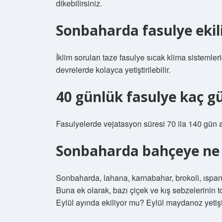
dikebilirsiniz.
Sonbaharda fasulye ekil
İklim soruları taze fasulye sıcak klima sistemle
devrelerde kolayca yetiştirilebilir.
40 günlük fasulye kaç gü
Fasulyelerde vejatasyon süresi 70 ila 140 gün a
Sonbaharda bahçeye ne e
Sonbaharda, lahana, karnabahar, brokoli, ıspanak
Buna ek olarak, bazı çiçek ve kış sebzelerinin t
Eylül ayında ekiliyor mu? Eylül maydanoz yetişti