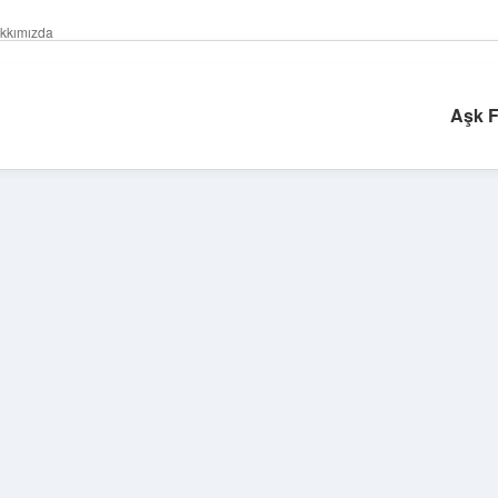
kkımızda
Aşk F
Sidebar
betexper güncel gi