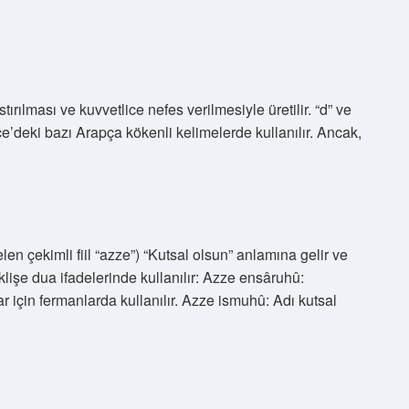
stırılması ve kuvvetlice nefes verilmesiyle üretilir. “d” ve
ürkçe’deki bazı Arapça kökenli kelimelerde kullanılır. Ancak,
klişe dua ifadelerinde kullanılır: Azze ensâruhû:
ar için fermanlarda kullanılır. Azze ismuhû: Adı kutsal