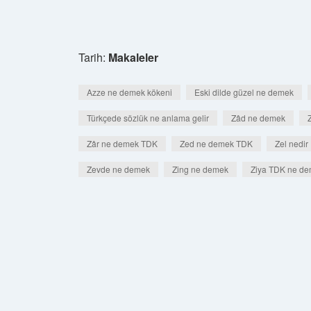
Tarih:
Makaleler
Azze ne demek kökeni
Eski dilde güzel ne demek
Türkçede sözlük ne anlama gelir
Zâd ne demek
Zâr ne demek TDK
Zed ne demek TDK
Zel nedir
Zevde ne demek
Zing ne demek
Ziya TDK ne d