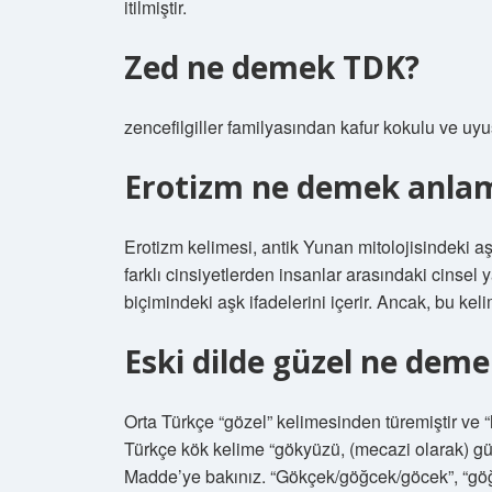
itilmiştir.
Zed ne demek TDK?
zencefilgiller familyasından kafur kokulu ve uy
Erotizm ne demek anlam
Erotizm kelimesi, antik Yunan mitolojisindeki a
farklı cinsiyetlerden insanlar arasındaki cinsel
biçimindeki aşk ifadelerini içerir. Ancak, bu kel
Eski dilde güzel ne dem
Orta Türkçe “gözel” kelimesinden türemiştir ve 
Türkçe kök kelime “gökyüzü, (mecazi olarak) güz
Madde’ye bakınız. “Gökçek/göğcek/göcek”, “göğüş