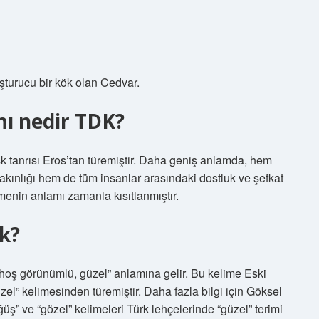
uşturucu bir kök olan Cedvar.
ı nedir TDK?
şk tanrısı Eros’tan türemiştir. Daha geniş anlamda, hem
 yakınlığı hem de tüm insanlar arasındaki dostluk ve şefkat
imenin anlamı zamanla kısıtlanmıştır.
ek?
“hoş görünümlü, güzel” anlamına gelir. Bu kelime Eski
el” kelimesinden türemiştir. Daha fazla bilgi için Göksel
” ve “gözel” kelimeleri Türk lehçelerinde “güzel” terimi