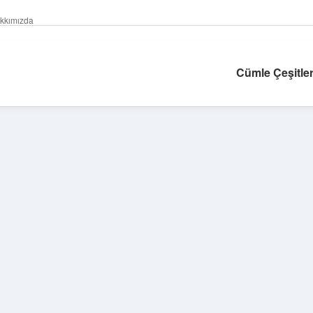
kkımızda
Cümle Çeşitler
Sidebar
betexper güncel