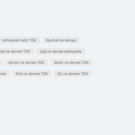
Hohlamak nedir TDK
Nazmet ne demek
Zad ne demek TDK
Zağ ne demek edebiyatta
Zenan ne demek TDK
Zeren ne demek TDK
emek
Zınk ne demek TDK
Zul ne demek TDK