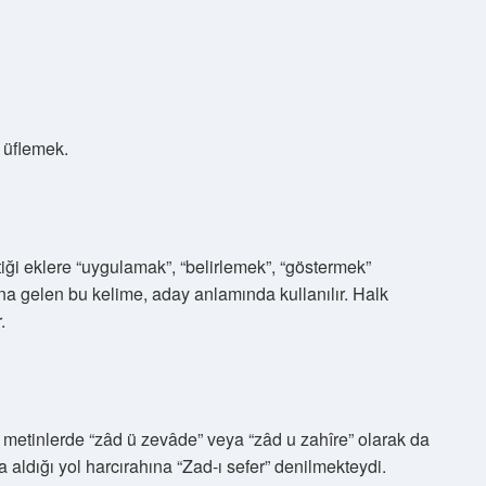
e üflemek.
tiği eklere “uygulamak”, “belirlemek”, “göstermek”
ına gelen bu kelime, aday anlamında kullanılır. Halk
.
î metinlerde “zâd ü zevâde” veya “zâd u zahîre” olarak da
 aldığı yol harcırahına “Zad-ı sefer” denilmekteydi.