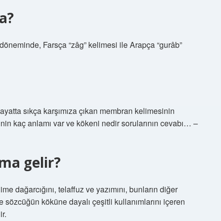
a?
 döneminde, Farsça “zâg” kelimesi ile Arapça “gurâb”
k hayatta sıkça karşımıza çıkan membran kelimesinin
in kaç anlamı var ve kökeni nedir sorularının cevabı… –
ma gelir?
lime dağarcığını, telaffuz ve yazımını, bunların diğer
ve sözcüğün köküne dayalı çeşitli kullanımlarını içeren
r.