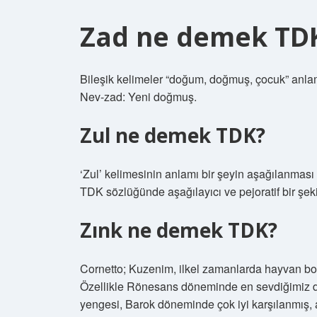
Zad ne demek TD
Bileşik kelimeler “doğum, doğmuş, çocuk” anla
Nev-zad: Yeni doğmuş.
Zul ne demek TDK?
‘Zul’ kelimesinin anlamı bir şeyin aşağılanması v
TDK sözlüğünde aşağılayıcı ve pejoratif bir şekild
Zınk ne demek TDK?
Cornetto; Kuzenim, ilkel zamanlarda hayvan boyn
Özellikle Rönesans döneminde en sevdiğimiz dos
yengesi, Barok döneminde çok iyi karşılanmış, 