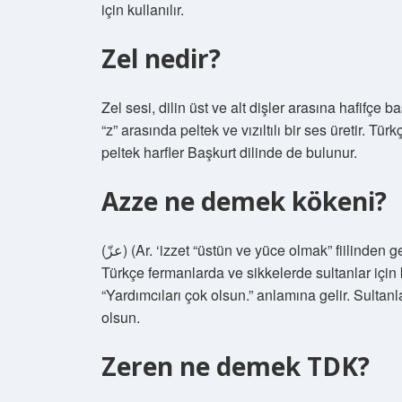
için kullanılır.
Zel nedir?
Zel sesi, dilin üst ve alt dişler arasına hafifçe ba
“z” arasında peltek ve vızıltılı bir ses üretir. T
peltek harfler Başkurt dilinde de bulunur.
Azze ne demek kökeni?
(ﻋﺰّ) (Ar. ‘izzet “üstün ve yüce olmak” fiilinden gelen çekimli fiil “azze”) “Kutsal olsun” anlamına gelir ve
Türkçe fermanlarda ve sikkelerde sultanlar için 
“Yardımcıları çok olsun.” anlamına gelir. Sultanl
olsun.
Zeren ne demek TDK?