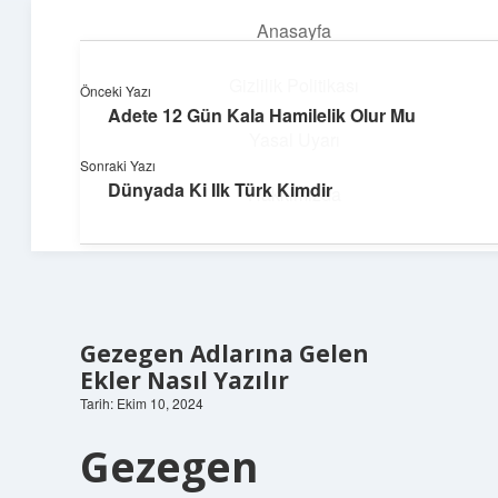
Anasayfa
menüyü
aç
Gizlilik Politikası
Önceki Yazı
Adete 12 Gün Kala Hamilelik Olur Mu
Hızlı Baskı Tüyoları
Yasal Uyarı
Sonraki Yazı
Yaratıcı fikirlerle projelerini canlandır!
Dünyada Ki Ilk Türk Kimdir
Hakkımızda
Gezegen Adlarına Gelen
Ekler Nasıl Yazılır
Tarih: Ekim 10, 2024
Gezegen