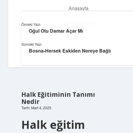
Anasayfa
menüyü
aç
Gizlilik Politikası
Önceki Yazı
Oğul Otu Damar Açar Mı
Hızlı Baskı Tüyoları
Yasal Uyarı
Sonraki Yazı
Yaratıcı fikirlerle projelerini canlandır!
Bosna-Hersek Eskiden Nereye Bağlı
Hakkımızda
Halk Eğitiminin Tanımı
Nedir
Tarih: Mart 4, 2025
Halk eğitim