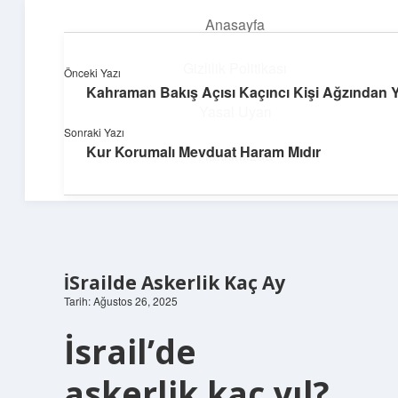
Anasayfa
menüyü
aç
Gizlilik Politikası
Önceki Yazı
Kahraman Bakış Açısı Kaçıncı Kişi Ağzından Ya
Hızlı Baskı Tüyoları
Yasal Uyarı
Sonraki Yazı
Yaratıcı fikirlerle projelerini canlandır!
Kur Korumalı Mevduat Haram Mıdır
Hakkımızda
İSrailde Askerlik Kaç Ay
Tarih: Ağustos 26, 2025
İsrail’de
askerlik kaç yıl?