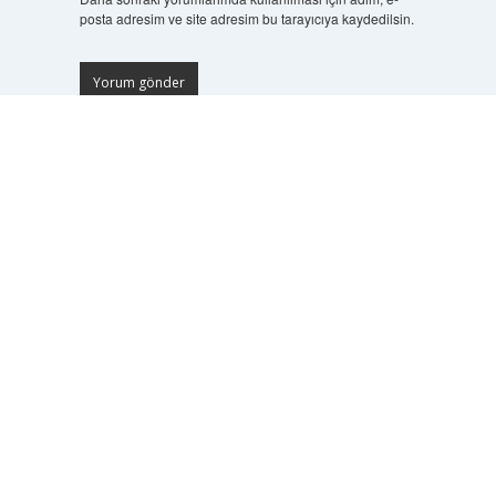
posta adresim ve site adresim bu tarayıcıya kaydedilsin.
Scrol
to
the
top